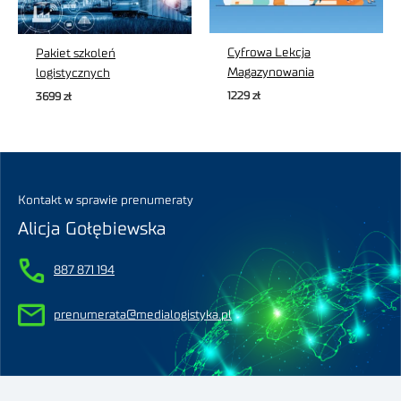
Cyfrowa Lekcja
Pakiet szkoleń
Magazynowania
logistycznych
1229
zł
3699
zł
Kontakt w sprawie prenumeraty
Alicja Gołębiewska
887 871 194
prenumerata@medialogistyka.pl