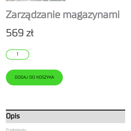
Zarządzanie magazynami
569
zł
ilość
Zarządzanie
magazynami
DODAJ DO KOSZYKA
Opis
O szkoleniu